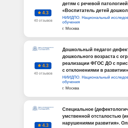
детям с речевой патологие
«Воспитатель детей дошколь
4.3
НИИДПО. Национальный исследова
40 отзывов
обучения
г. Москва
Дошкольный педагог-дефект
дошкольного возраста с ог
реализации ФГОС ДО с прис
4.3
с отклонениями в развитии» 
40 отзывов
НИИДПО. Национальный исследова
обучения
г. Москва
Специальное (дефектологич
умственной отсталостью (
нарушениями развития». Ол
4.3