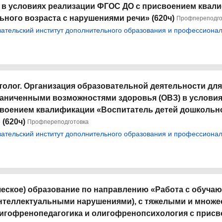
й в условиях реализации ФГОС ДО с присвоением квал
ного возраста с нарушениями речи» (620ч)
Профпереподго
тельский институт дополнительного образования и профессионал
олог. Организация образовательной деятельности для
раниченными возможностями здоровья (ОВЗ) в услови
воением квалификации «Воспитатель детей дошкольно
(620ч)
Профпереподготовка
тельский институт дополнительного образования и профессионал
еское) образование по направлению «Работа с обуча
интеллектуальными нарушениями), с тяжелыми и множ
игофренопедагогика и олигофренопсихология с прис