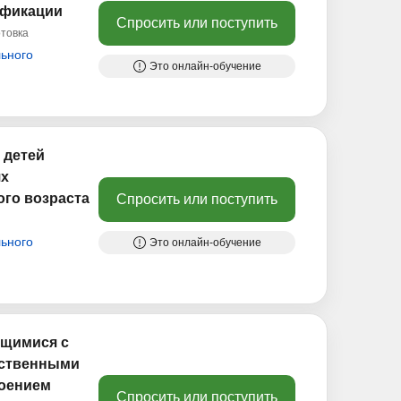
ификации
Спросить или поступить
товка
ьного
Это онлайн-обучение
 детей
ях
го возраста
Спросить или поступить
ьного
Это онлайн-обучение
ющимися с
ественными
воением
Спросить или поступить