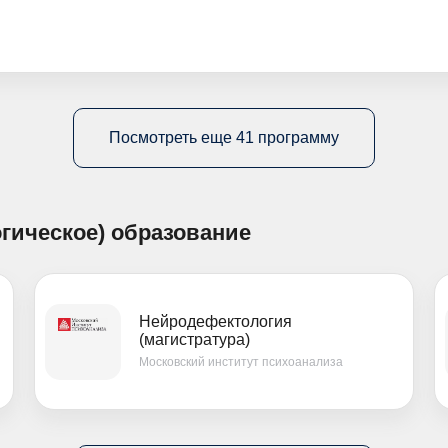
Посмотреть еще 41 программу
огическое) образование
Нейродефектология
(магистратура)
Московский институт психоанализа