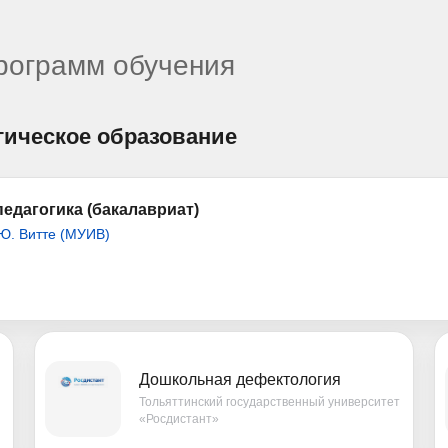
программ обучения
гическое образование
едагогика (бакалавриат)
Ю. Витте (МУИВ)
Дошкольная дефектология
Тольяттинский государственный университет
«Росдистант»