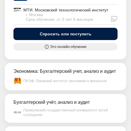
МТИ. Московский технологический институт
г. Москва
дистан
Срок обучения: от 3 лет 6 месяцев
Спросить или поступить
Это онлайн-обучение
Экономика: Бухгалтерский учет, анализ и аудит
ПИЭФ. Пермский институт экономики и финансов
Бухгалтерский учёт, анализ и аудит
Приволжский государственный университет путей
сообщения