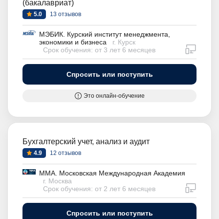
(бакалавриат)
5.0
13 отзывов
МЭБИК. Курский институт менеджмента,
экономики и бизнеса
г. Курск
дистан
Срок обучения: от 3 лет 6 месяцев
Спросить или поступить
Это онлайн-обучение
Бухгалтерский учет, анализ и аудит
4.9
12 отзывов
ММА. Московская Международная Академия
г. Москва
дистан
Срок обучения: от 2 лет 6 месяцев
Спросить или поступить