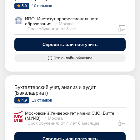
5.0
10 отзывов
ИПО. Институт профессионального
образования
г. Москва
дистан
Срок обучения: от 3 лет
Спросить или поступить
Это онлайн-обучение
Бухгалтерский учет, анализ и аудит
(Бакалавриат)
4.9
13 отзывов
Московский Университет имени С.Ю. Витте
(МУИВ)
г. Москва
дистан
Срок обучения: от 4 лет 6 месяцев
Спросить или поступить