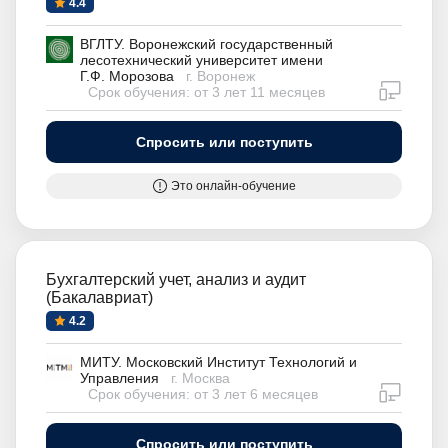
4.4
ВГЛТУ. Воронежский государственный
лесотехнический университет имени
Г.Ф. Морозова
г. Воронеж
дистан
Срок обучения: от 3 лет 11 месяцев
Спросить или поступить
Это онлайн-обучение
Бухгалтерский учет, анализ и аудит
(Бакалавриат)
4.2
МИТУ. Московский Институт Технологий и
Управления
г. Москва
дистан
Срок обучения: от 3 лет 6 месяцев
Спросить или поступить