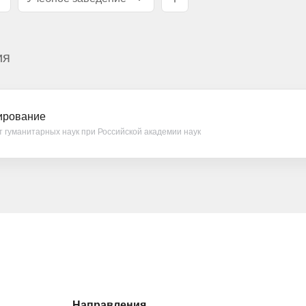
ия
ирование
 гуманитарных наук при Российской академии наук
Направления