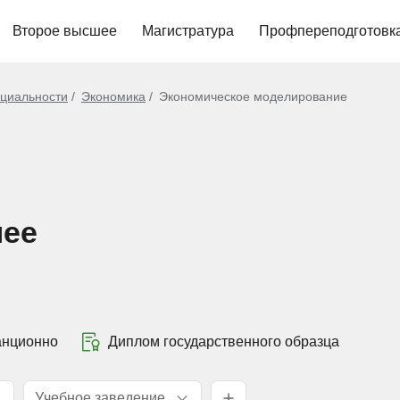
Второе высшее
Магистратура
Профпереподготовк
циальности
Экономика
Экономическое моделирование
шее
анционно
Диплом государственного образца
Учебное заведение