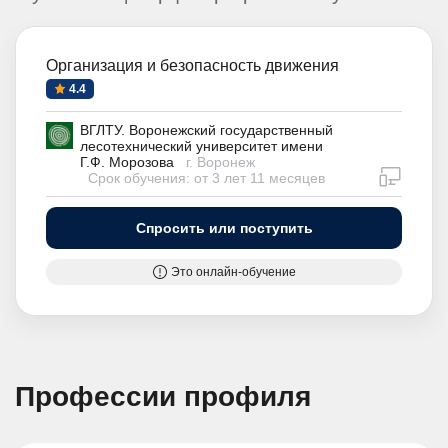
Организация и безопасность движения
4.4
ВГЛТУ. Воронежский государственный
лесотехнический университет имени
Г.Ф. Морозова
г. Воронеж
дистан
Срок обучения: от 3 лет 11 месяцев
Спросить или поступить
Это онлайн-обучение
Профессии профиля