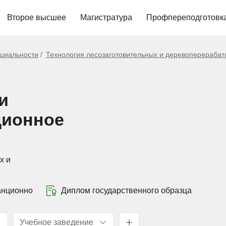
Второе высшее
Магистратура
Профпереподготовк
циальности
Технология лесозаготовительных и деревоперераба
и
ционное
х и
анционно
Диплом государственного образца
Учебное заведение