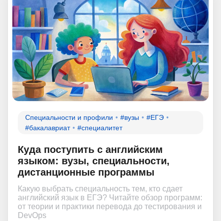
Специальности и профили
#вузы
#ЕГЭ
#бакалавриат
#специалитет
Куда поступить с английским
языком: вузы, специальности,
дистанционные программы
Какую выбрать специальность тем, кто сдает
английский язык в ЕГЭ? Читайте обзор программ:
от теории и практики перевода до тестирования и
DevOps