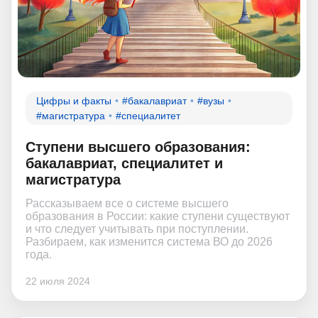
Цифры и факты
#бакалавриат
#вузы
#магистратура
#специалитет
Ступени высшего образования:
бакалавриат, специалитет и
магистратура
Рассказываем все о системе высшего
образования в России: какие ступени существуют
и что следует учитывать при поступлении.
Разбираем, как изменится система ВО до 2026
года.
22 июля 2024