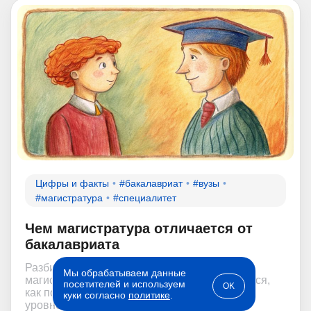
Цифры и факты
#бакалавриат
#вузы
#магистратура
#специалитет
Чем магистратура отличается от
бакалавриата
Разбираемся, в чем отличие бакалавриата,
Мы обрабатываем данные
магистратуры и специалитета: сколько учиться,
посетителей и используем
OK
как поступить и чему учат на каждом из этих
куки согласно
политике
.
уровней образования.