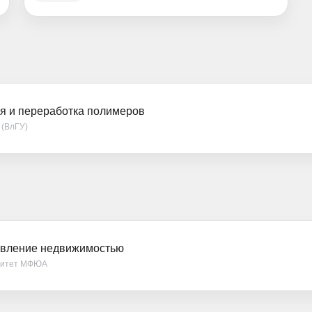
ия и переработка полимеров
 (ВлГУ)
равление недвижимостью
рситет МФЮА