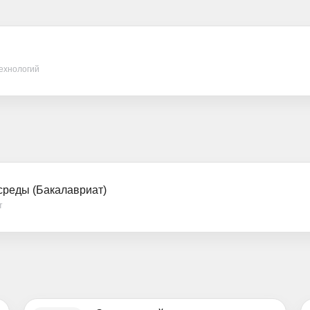
ехнологий
реды (Бакалавриат)
т