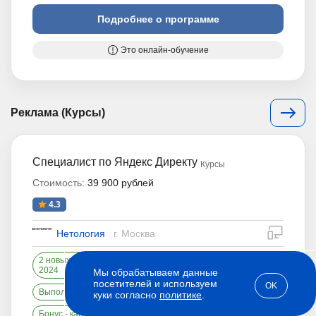
Подробнее о программе
Это онлайн-обучение
Реклама (Курсы)
Специалист по Яндекс Директу
Курсы
Стоимость:
39 900 рублей
4.3
дистан
Нетология
г. Москва
2 новых вебинарах про обновления Яндекс Директа в
2024
Мы обрабатываем данные
посетителей и используем
OK
Выполните 5 практических заданий
куки согласно
политике
.
Бонус - карьерный трек