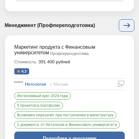
Менеджмент (Профпереподготовка)
Маркетинг продукта с Финансовым
университетом
Профпереподготовка
Стоимость:
391 400 рублей
4.3
дистан
Нетология
г. Москва
Интенсивный курс 2024 года
5 проектов в портфолио
Возможен перезачёт при поступлении в магистратуру
2 документа: от Нетологии и Финансового университета
Подробнее о программе