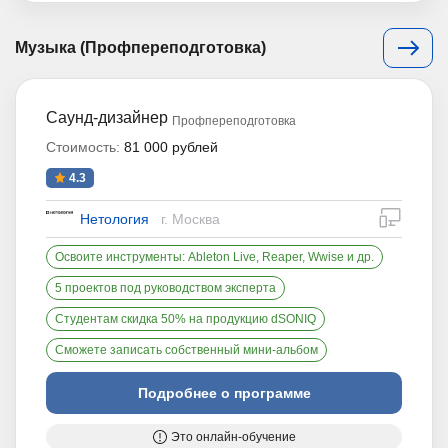
Музыка (Профпереподготовка)
Cаунд-дизайнер
Профпереподготовка
Стоимость:
81 000 рублей
4.3
дистан
Нетология
г. Москва
Освоите инструменты: Ableton Live, Reaper, Wwise и др.
5 проектов под руководством эксперта
Студентам скидка 50% на продукцию dSONIQ
Сможете записать собственный мини-альбом
Подробнее о программе
Это онлайн-обучение