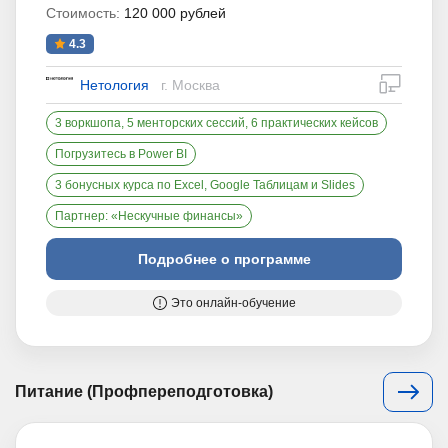
Стоимость:
120 000 рублей
4.3
дистан
Нетология
г. Москва
3 воркшопа, 5 менторских сессий, 6 практических кейсов
Погрузитесь в Power BI
3 бонусных курса по Excel, Google Таблицам и Slides
Партнер: «Нескучные финансы»
Подробнее о программе
Это онлайн-обучение
Питание (Профпереподготовка)