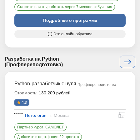
Сможете начать работать через 7 месяцев обучения
Подробнее о программе
Это онлайн-обучение
Разработка на Python
(Профпереподготовка)
Python-разработчик с нуля
Профпереподготовка
Стоимость:
130 200 рублей
4.3
дистан
Нетология
г. Москва
Партнер курса: САМОЛЕТ
Добавите в портфолио 22 проекта