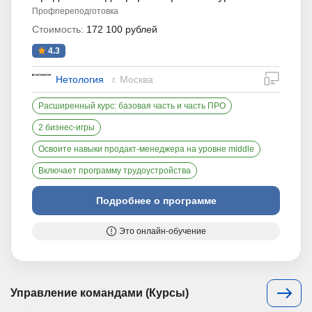
Профпереподготовка
Стоимость:
172 100 рублей
4.3
дистан
Нетология
г. Москва
Расширенный курс: базовая часть и часть ПРО
2 бизнес-игры
Освоите навыки продакт-менеджера на уровне middle
Включает программу трудоустройства
Подробнее о программе
Это онлайн-обучение
Управление командами (Курсы)