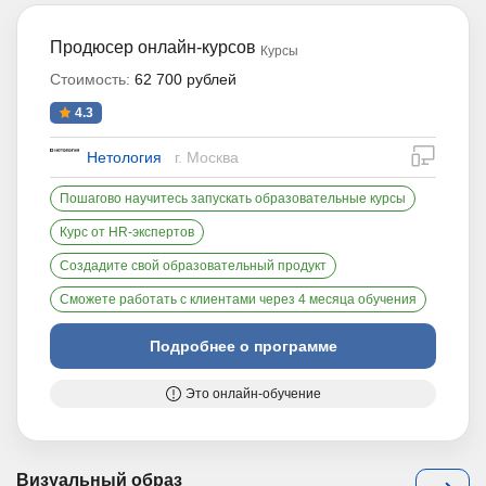
Продюсер онлайн-курсов
Курсы
Стоимость:
62 700 рублей
4.3
дистан
Нетология
г. Москва
Пошагово научитесь запускать образовательные курсы
Курс от HR-экспертов
Создадите свой образовательный продукт
Сможете работать с клиентами через 4 месяца обучения
Подробнее о программе
Это онлайн-обучение
Визуальный образ