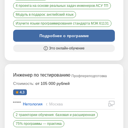
4 проекта на основе реальных задач инженеров АСУ ТП
Модуль в подарок: английский язык
Изучите языки программирования стандарта МЭК 61131
Подробнее о программе
Это онлайн-обучение
Инженер по тестированию
Профпереподготовка
Стоимость:
от 105 000 рублей
4.3
дистан
Нетология
г. Москва
2 траектории обучения: базовая и расширенная
75% программы — практика