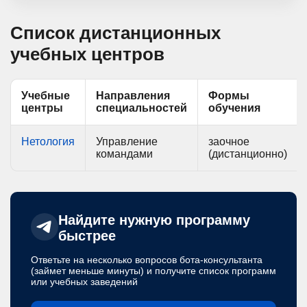
Список дистанционных
учебных центров
Учебные
Направления
Формы
центры
специальностей
обучения
Нетология
Управление
заочное
командами
(дистанционно)
Найдите нужную программу
быстрее
Ответьте на несколько вопросов бота-консультанта
(займет меньше минуты) и получите список программ
или учебных заведений