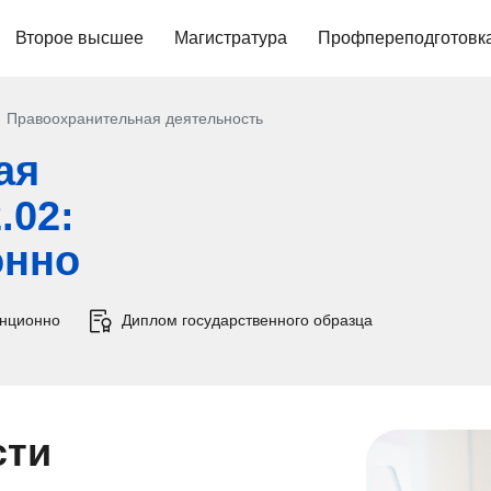
Второе высшее
Магистратура
Профпереподготовк
Правоохранительная деятельность
ая
.02:
онно
анционно
Диплом государственного образца
сти