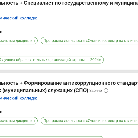
ьность + Специалист по государственному и муницип
мический колледж
ев
езачетом дисциплин
Программа лояльности «Окончил семестр на отличн
00 лучших образовательных организаций страны — 2024»
льность + Формирование антикоррупционного стандар
х (муниципальных) служащих (СПО)
Заочно
мический колледж
ев
езачетом дисциплин
Программа лояльности «Окончил семестр на отличн