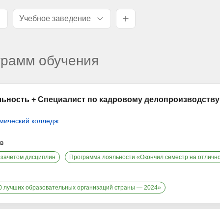
Учебное заведение
ограмм обучения
ьность + Специалист по кадровому делопроизводству
мический колледж
ев
езачетом дисциплин
Программа лояльности «Окончил семестр на отличн
00 лучших образовательных организаций страны — 2024»