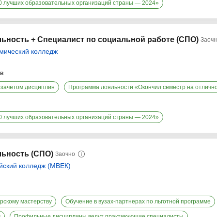
00 лучших образовательных организаций страны — 2024»
ьность + Специалист по социальной работе (СПО)
Заоч
мический колледж
ев
езачетом дисциплин
Программа лояльности «Окончил семестр на отличн
00 лучших образовательных организаций страны — 2024»
ьность (СПО)
Заочно
йский колледж (МВЕК)
рскому мастерству
Обучение в вузах-партнерах по льготной программе
в
Профильные дисциплины ведут практикующие специалисты