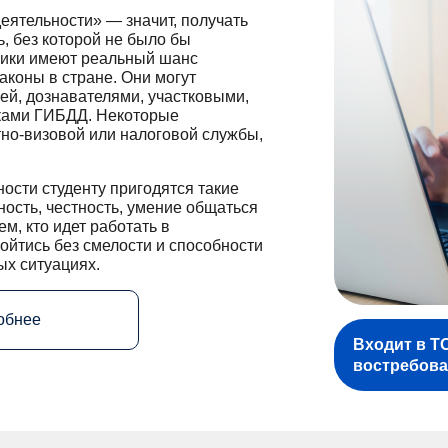
еятельности» — значит, получать
, без которой не было бы
ники имеют реальный шанс
аконы в стране. Они могут
й, дознавателями, участковыми,
ками ГИБДД. Некоторые
но-визовой или налоговой службы,
ости студенту пригодятся такие
ность, честность, умение общаться
ем, кто идет работать в
ойтись без смелости и способности
ых ситуациях.
обнее
Входит в Т
востребова