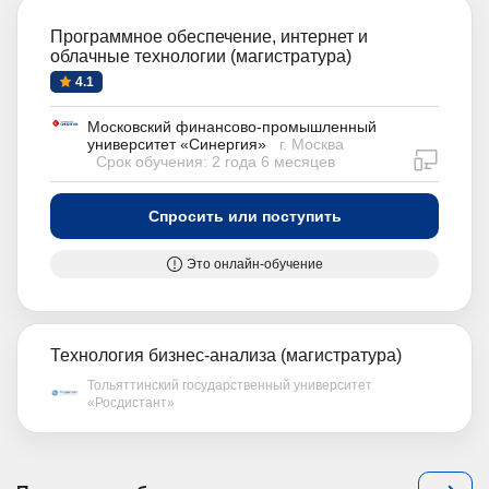
Программное обеспечение, интернет и
облачные технологии (магистратура)
4.1
Московский финансово-промышленный
университет «Синергия»
г. Москва
дистан
Срок обучения: 2 года 6 месяцев
Спросить или поступить
Это онлайн-обучение
Технология бизнес-анализа (магистратура)
Тольяттинский государственный университет
«Росдистант»