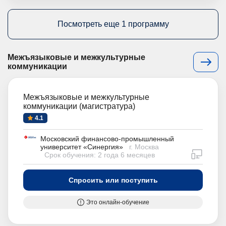
Посмотреть еще 1 программу
Межъязыковые и межкультурные
коммуникации
Межъязыковые и межкультурные
коммуникации (магистратура)
4.1
Московский финансово-промышленный
университет «Синергия»
г. Москва
дистан
Срок обучения: 2 года 6 месяцев
Спросить или поступить
Это онлайн-обучение