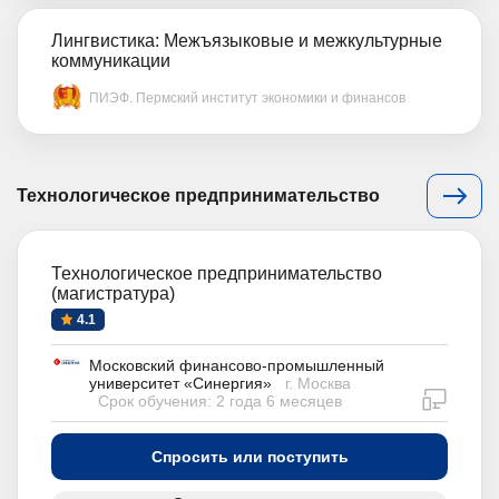
Лингвистика: Межъязыковые и межкультурные
коммуникации
ПИЭФ. Пермский институт экономики и финансов
Технологическое предпринимательство
Технологическое предпринимательство
(магистратура)
4.1
Московский финансово-промышленный
университет «Синергия»
г. Москва
дистан
Срок обучения: 2 года 6 месяцев
Спросить или поступить