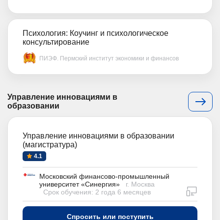
Психология: Коучинг и психологическое
консультирование
ПИЭФ. Пермский институт экономики и финансов
Управление инновациями в
образовании
Управление инновациями в образовании
(магистратура)
4.1
Московский финансово-промышленный
университет «Синергия»
г. Москва
дистан
Срок обучения: 2 года 6 месяцев
Спросить или поступить