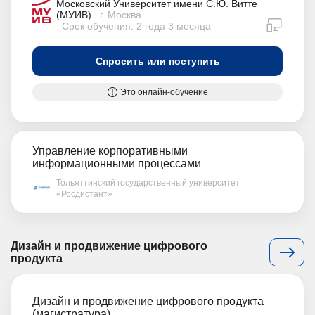
Московский Университет имени С.Ю. Витте
(МУИВ)
г. Москва
дистан
Срок обучения: 2 года 3 месяца
Спросить или поступить
Это онлайн-обучение
Управление корпоративными
информационными процессами
Тольяттинский государственный университет
«Росдистант»
Дизайн и продвижение цифрового
продукта
Дизайн и продвижение цифрового продукта
(магистратура)