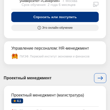
университет «Синергия»
г. Москва
дистан
Срок обучения: 2 года 6 месяцев
Спросить или поступить
Это онлайн-обучение
Управление персоналом: HR-менеджмент
ПИЭФ. Пермский институт экономики и финансов
Проектный менеджмент
Проектный менеджмент (магистратура)
4.1