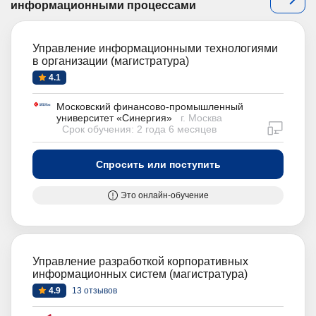
информационными процессами
Управление информационными технологиями
в организации (магистратура)
4.1
Московский финансово-промышленный
университет «Синергия»
г. Москва
дистан
Срок обучения: 2 года 6 месяцев
Спросить или поступить
Это онлайн-обучение
Управление разработкой корпоративных
информационных систем (магистратура)
4.9
13 отзывов