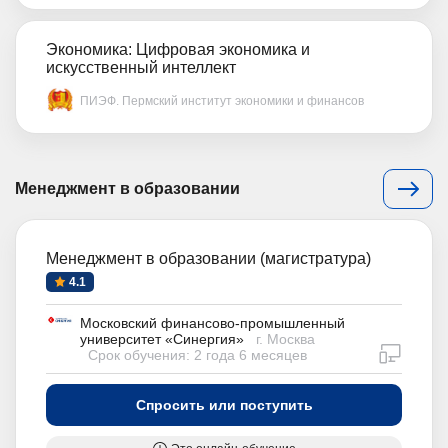
Экономика: Цифровая экономика и
искусственный интеллект
ПИЭФ. Пермский институт экономики и финансов
Менеджмент в образовании
Менеджмент в образовании (магистратура)
4.1
Московский финансово-промышленный
университет «Синергия»
г. Москва
дистан
Срок обучения: 2 года 6 месяцев
Спросить или поступить