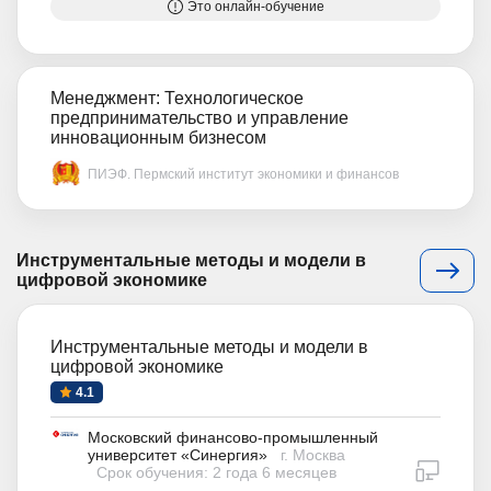
Это онлайн-обучение
Менеджмент: Технологическое
предпринимательство и управление
инновационным бизнесом
ПИЭФ. Пермский институт экономики и финансов
Инструментальные методы и модели в
цифровой экономике
Инструментальные методы и модели в
цифровой экономике
4.1
Московский финансово-промышленный
университет «Синергия»
г. Москва
дистан
Срок обучения: 2 года 6 месяцев