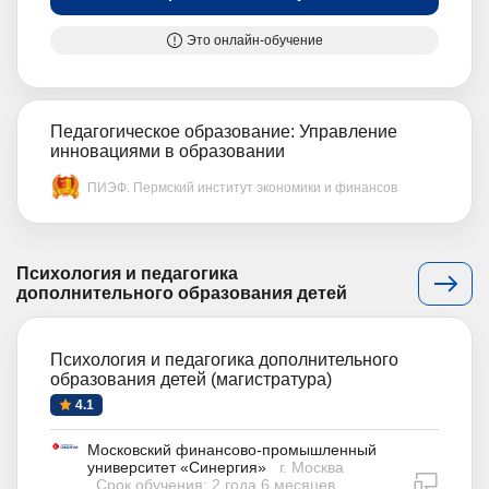
Это онлайн-обучение
Педагогическое образование: Управление
инновациями в образовании
ПИЭФ. Пермский институт экономики и финансов
Психология и педагогика
дополнительного образования детей
Психология и педагогика дополнительного
образования детей (магистратура)
4.1
Московский финансово-промышленный
университет «Синергия»
г. Москва
дистан
Срок обучения: 2 года 6 месяцев