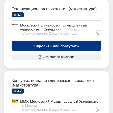
Организационная психология (магистратура)
4.1
Московский финансово-промышленный
университет «Синергия»
г. Москва
дистан
Срок обучения: 2 года 6 месяцев
Спросить или поступить
Это онлайн-обучение
Консультативная и клиническая психология
(магистратура)
4.2
ММУ. Московский Международный Университет
г. Москва
дистан
Срок обучения: 2 года 6 месяцев