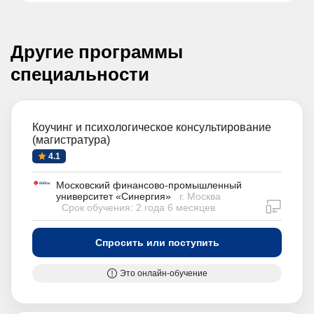
Другие программы
специальности
Коучинг и психологическое консультирование
(магистратура)
4.1
Московский финансово-промышленный
университет «Синергия»
г. Москва
дистан
Срок обучения: 2 года 6 месяцев
Спросить или поступить
Это онлайн-обучение