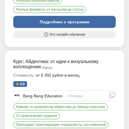
Разборы реальных кейсов
Разные форматы: от рассылки до статьи
Подробнее о программе
Это онлайн-обучение
Курс: Айдентика: от идеи к визуальному
воплощению
Курсы
Стоимость:
от 6 392 рубля в месяц
4.8
дистан
Bang Bang Education
г. Москва
Навыки: от разработки айдентики до бренд-стратегии
22 практических задания
Преподают практикующие специалисты топ-компаний