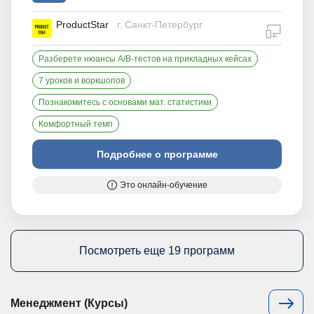
ProductStar
г. Санкт-Петербург
дистан
Разберете нюансы A/B-тестов на прикладных кейсах
7 уроков и воркшопов
Познакомитесь с основами мат. статистики
Комфортный темп
Подробнее о программе
Это онлайн-обучение
Посмотреть еще 19 программ
Менеджмент (Курсы)