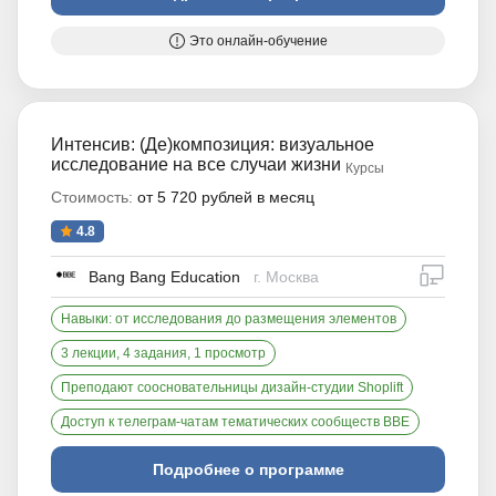
Это онлайн-обучение
Интенсив: (Де)композиция: визуальное
исследование на все случаи жизни
Курсы
Стоимость:
от 5 720 рублей в месяц
4.8
дистан
Bang Bang Education
г. Москва
Навыки: от исследования до размещения элементов
3 лекции, 4 задания, 1 просмотр
Преподают соосновательницы дизайн-студии Shoplift
Доступ к телеграм-чатам тематических сообществ BBE
Подробнее о программе