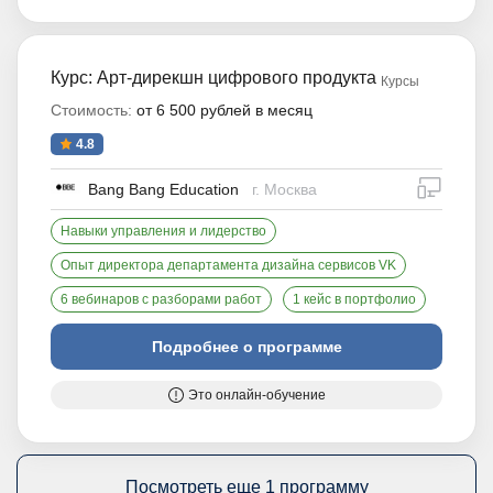
Курс: Арт-дирекшн цифрового продукта
Курсы
Стоимость:
от 6 500 рублей в месяц
4.8
дистан
Bang Bang Education
г. Москва
Навыки управления и лидерство
Опыт директора департамента дизайна сервисов VK
6 вебинаров с разборами работ
1 кейс в портфолио
Подробнее о программе
Это онлайн-обучение
Посмотреть еще 1 программу