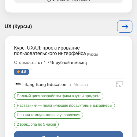
UX (Курсы)
Курс: UX/UI: проектирование
пользовательского интерфейса
Курсы
Стоимость:
от 4 745 рублей в месяц
4.8
дистан
Bang Bang Education
г. Москва
Полный цикл разработки фичи внутри продукта
Наставники — практикующие продуктовые дизайнеры
Навыки коммуникации и управления
2 воркшопа по 5 часов