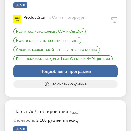
5.0
ProductStar
г. Санкт-Петербург
дистан
Научитесь использовать CJM и CustDev
Будете создавать прототип продукта
Сможете развить свой потенциал за два месяца
Познакомитесь с моделью Lean Canvas и HADI-циклами
Подробнее о программе
Это онлайн-обучение
Навык A/B-тестирования
Курсы
Стоимость:
2 108 рублей в месяц
5.0