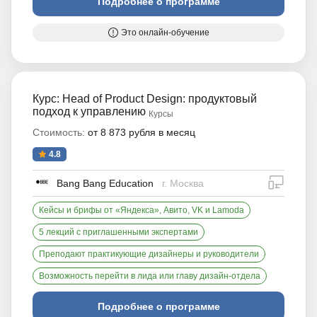
Подробнее о программе
Это онлайн-обучение
Курс: Head of Product Design: продуктовый
подход к управлению
Курсы
Стоимость:
от 8 873 рубля в месяц
4.8
дистан
Bang Bang Education
г. Москва
Кейсы и брифы от «Яндекса», Авито, VK и Lamoda
5 лекций с приглашенными экспертами
Преподают практикующие дизайнеры и руководители
Возможность перейти в лида или главу дизайн-отдела
Подробнее о программе