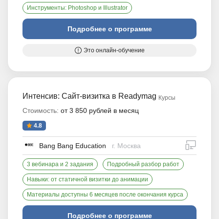
Инструменты: Photoshop и Illustrator
Подробнее о программе
Это онлайн-обучение
Интенсив: Сайт-визитка в Readymag
Курсы
Стоимость:
от 3 850 рублей в месяц
4.8
дистан
Bang Bang Education
г. Москва
3 вебинара и 2 задания
Подробный разбор работ
Навыки: от статичной визитки до анимации
Материалы доступны 6 месяцев после окончания курса
Подробнее о программе