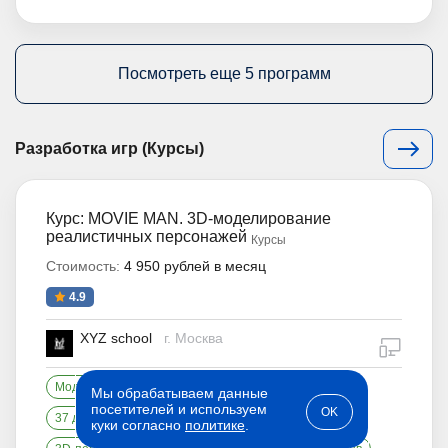
Посмотреть еще 5 программ
Разработка игр (Курсы)
Курс: MOVIE MAN. 3D-моделирование
реалистичных персонажей
Курсы
Стоимость:
4 950 рублей в месяц
4.9
XYZ school
г. Москва
дистан
Модель реалистичного персонажа в портфолио
Мы обрабатываем данные
посетителей и используем
OK
37 домашек
260+ часов обучения
куки согласно
политике
.