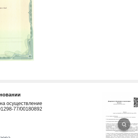
сновании
 на осуществление
01298-77/00180892
зора