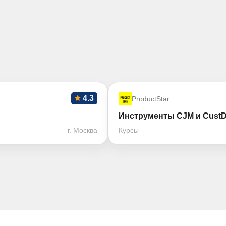
4.3
ProductStar
Инструменты CJM и Cust
г. Москва
Курсы