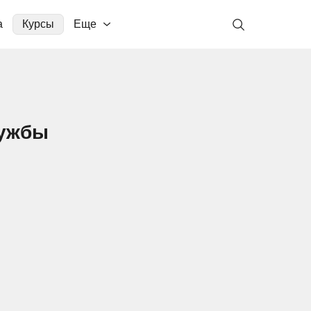
а
Курсы
Еще
лужбы