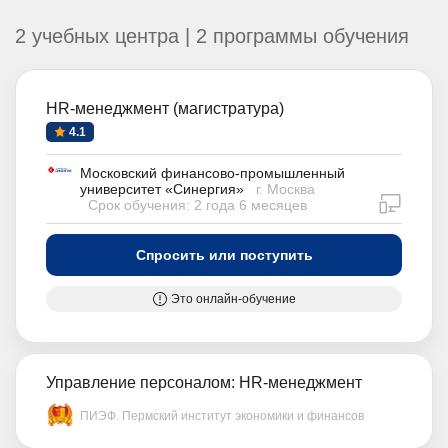
2 учебных центра | 2 программы обучения
HR-менеджмент (магистратура)
4.1
Московский финансово-промышленный
университет «Синергия»
г. Москва
дистан
Срок обучения: 2 года 6 месяцев
Спросить или поступить
Это онлайн-обучение
Управление персоналом: HR-менеджмент
ПИЭФ. Пермский институт экономики и финансов