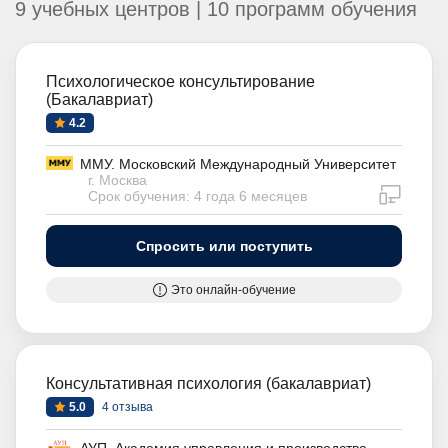
9 учебных центров | 10 программ обучения
Психологическое консультирование
(Бакалавриат)
4.2
ММУ. Московский Международный Университет
г. Москва
дистан
Срок обучения: 4 года 6 месяцев
Спросить или поступить
Это онлайн-обучение
Консультативная психология (бакалавриат)
5.0
4 отзыва