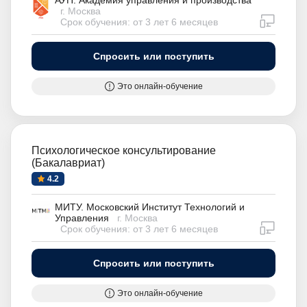
АУП. Академия управления и производства
г. Москва
дистан
Срок обучения: от 3 лет 6 месяцев
Спросить или поступить
Это онлайн-обучение
Психологическое консультирование
(Бакалавриат)
4.2
МИТУ. Московский Институт Технологий и
Управления
г. Москва
дистан
Срок обучения: от 3 лет 6 месяцев
Спросить или поступить
Это онлайн-обучение