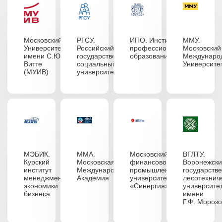
Московский
РГСУ.
ИПО. Институт
ММУ.
Университет
Российский
профессионального
Московский
имени С.Ю.
государственный
образования
Междунаро
Витте
социальный
Университе
(МУИВ)
университет
МЭБИК.
ММА.
Московский
ВГЛТУ.
Курский
Московская
финансово-
Воронежск
институт
Международная
промышленный
государств
менеджмента,
Академия
университет
лесотехнич
экономики и
«Синергия»
университе
бизнеса
имени
Г.Ф. Мороз