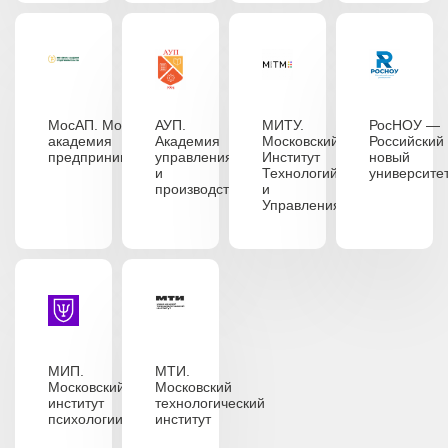
МосАП. Московская
АУП.
МИТУ.
РосНОУ —
академия
Академия
Московский
Российский
предпринимательства
управления
Институт
новый
и
Технологий
университе
производства
и
Управления
МИП.
МТИ.
Московский
Московский
институт
технологический
психологии
институт