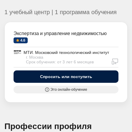
1 учебный центр | 1 программа обучения
Экспертиза и управление недвижимостью
4.6
МТИ. Московский технологический институт
г. Москва
дистан
Срок обучения: от 3 лет 6 месяцев
Спросить или поступить
Это онлайн-обучение
Профессии профиля