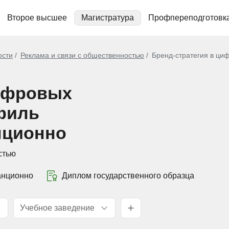
Второе высшее
Магистратура
Профпереподготовк
ости
Реклама и связи с общественностью
Бренд-стратегия в ци
цифровых
филь
нционно
стью
анционно
Диплом государственного образца
Учебное заведение