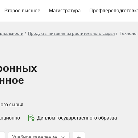
Второе высшее
Магистратура
Профпереподготовк
циальности
Продукты питания из растительного сырья
Технолог
аронных
онное
ного сырья
анционно
Диплом государственного образца
Учебное заведение