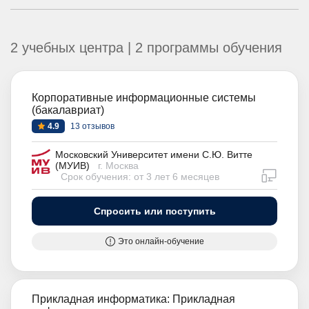
2 учебных центра | 2 программы обучения
Корпоративные информационные системы
(бакалавриат)
4.9
13 отзывов
Московский Университет имени С.Ю. Витте
(МУИВ)
г. Москва
дистан
Срок обучения: от 3 лет 6 месяцев
Спросить или поступить
Это онлайн-обучение
Прикладная информатика: Прикладная