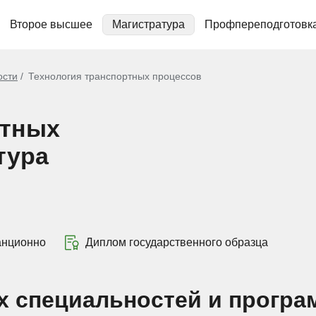
Второе высшее
Магистратура
Профпереподготовк
ости
Технология транспортных процессов
ртных
тура
анционно
Диплом государственного образца
х специальностей и програ