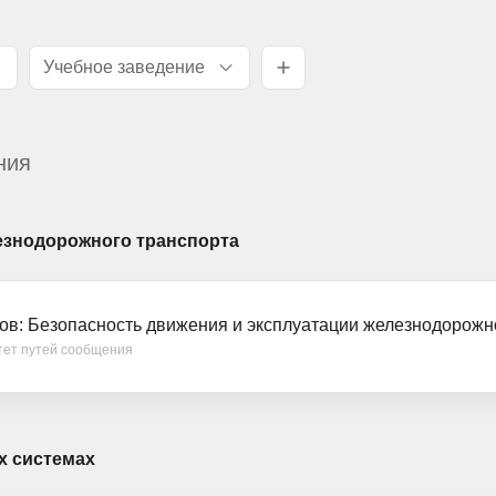
Учебное заведение
ния
езнодорожного транспорта
ов: Безопасность движения и эксплуатации железнодорожн
тет путей сообщения
х системах