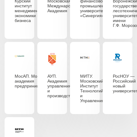
Курский
Московская
финансово-
Воронежск
институт
Международная
промышленный
государств
менеджмента,
Академия
университет
лесотехнич
экономики и
«Синергия»
университе
бизнеса
имени
Г.Ф. Мороз
МосАП. Московская
АУП.
МИТУ.
РосНОУ —
академия
Академия
Московский
Российский
предпринимательства
управления
Институт
новый
и
Технологий
университе
производства
и
Управления