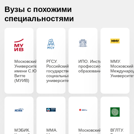
Вузы с похожими
специальностями
Московский
РГСУ.
ИПО. Институт
ММУ.
Университет
Российский
профессионального
Московский
имени С.Ю.
государственный
образования
Междунаро
Витте
социальный
Университе
(МУИВ)
университет
МЭБИК.
ММА.
Московский
ВГЛТУ.