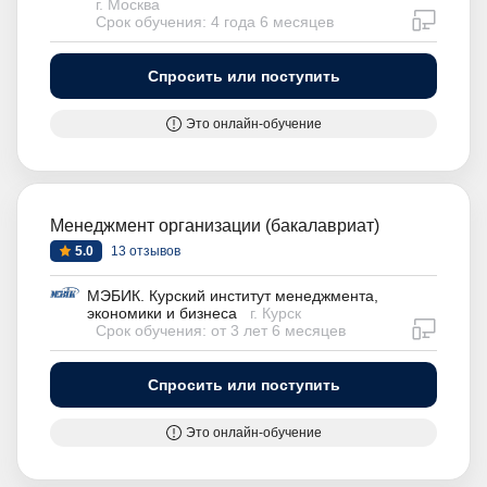
г. Москва
дистан
Срок обучения: 4 года 6 месяцев
Спросить или поступить
Это онлайн-обучение
Менеджмент организации (бакалавриат)
5.0
13 отзывов
МЭБИК. Курский институт менеджмента,
экономики и бизнеса
г. Курск
дистан
Срок обучения: от 3 лет 6 месяцев
Спросить или поступить
Это онлайн-обучение