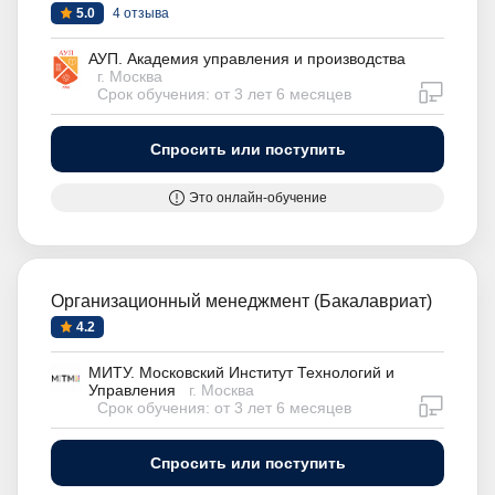
5.0
4 отзыва
АУП. Академия управления и производства
г. Москва
дистан
Срок обучения: от 3 лет 6 месяцев
Спросить или поступить
Это онлайн-обучение
Организационный менеджмент (Бакалавриат)
4.2
МИТУ. Московский Институт Технологий и
Управления
г. Москва
дистан
Срок обучения: от 3 лет 6 месяцев
Спросить или поступить