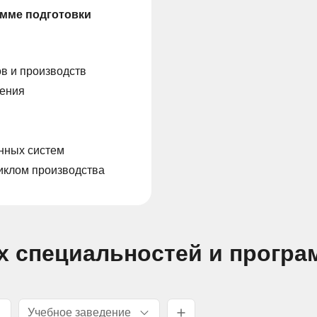
амме подготовки
в и производств
ления
нных систем
иклом производства
х специальностей и програ
Учебное заведение