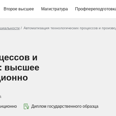
Второе высшее
Магистратура
Профпереподготовк
циальности
Автоматизация технологических процессов и произво
цессов и
4: высшее
ционно
а
анционно
Диплом государственного образца