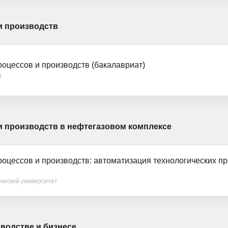
и производств
оцессов и производств (бакалавриат)
т
и производств в нефтегазовом комплексе
роцессов и производств: автоматизация технологических п
ческий университет
водстве и бизнесе