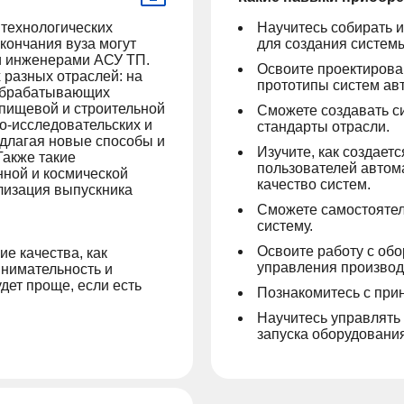
технологических
Научитесь собирать 
окончания вуза могут
для создания систем
и инженерами АСУ ТП.
Освоите проектирова
разных отраслей: на
прототипы систем ав
обрабатывающих
 пищевой и строительной
Сможете создавать с
но-исследовательских и
стандарты отрасли.
едлагая новые способы и
Изучите, как создает
Также такие
пользователей автом
нной и космической
качество систем.
ализация выпускника
Сможете самостоятел
систему.
Освоите работу с об
ие качества, как
управления производ
внимательность и
дет проще, если есть
Познакомитесь с при
Научитесь управлять
запуска оборудования