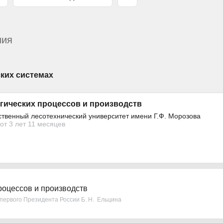
ния
ких системах
гических процессов и производств
ственный лесотехнический университет имени Г.Ф. Морозова
от 3 лет 11 месяцев
роцессов и производств
первого Президента России Б. Н. Ельцина