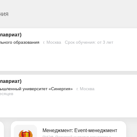
ния
лавриат)
льного образования
г. Москва
Срок обучения: от 3 лет
лавриат)
ышленный университет «Синергия»
г. Москва
месяцев
Менеджмент: Event-менеджмент