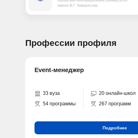
Казанский инновационный университет
имени В.Г. Тимирясова
Профессии профиля
Event-менеджер
33 вуза
20 онлайн-школ
54 программы
267 программ
Подробнее