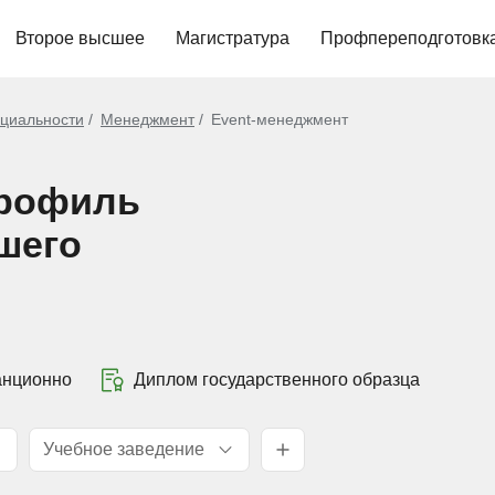
Второе высшее
Магистратура
Профпереподготовк
циальности
Менеджмент
Event-менеджмент
профиль
шего
анционно
Диплом государственного образца
Учебное заведение