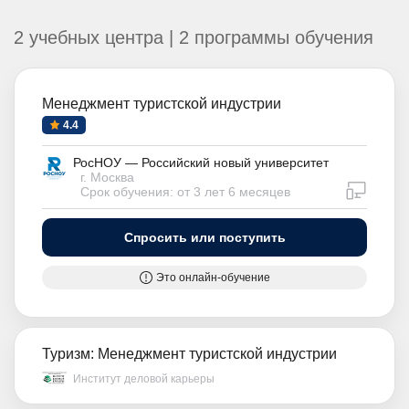
2 учебных центра | 2 программы обучения
Менеджмент туристской индустрии
4.4
РосНОУ — Российский новый университет
г. Москва
дистан
Срок обучения: от 3 лет 6 месяцев
Спросить или поступить
Это онлайн-обучение
Туризм: Менеджмент туристской индустрии
Институт деловой карьеры