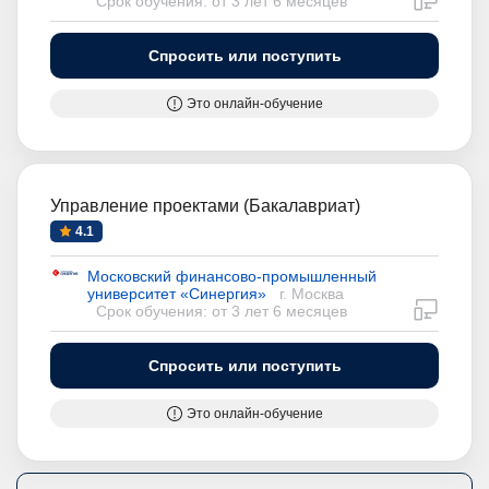
Срок обучения: от 3 лет 6 месяцев
Спросить или поступить
Это онлайн-обучение
Управление проектами (Бакалавриат)
4.1
Московский финансово-промышленный
университет «Синергия»
г. Москва
дистан
Срок обучения: от 3 лет 6 месяцев
Спросить или поступить
Это онлайн-обучение