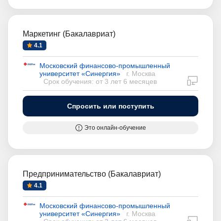
Маркетинг (Бакалавриат)
4.1
Московский финансово-промышленный
университет «Синергия»
г. Москва
дистан
Срок обучения: от 3 лет 6 месяцев
Спросить или поступить
Это онлайн-обучение
Предпринимательство (Бакалавриат)
4.1
Московский финансово-промышленный
университет «Синергия»
г. Москва
дистан