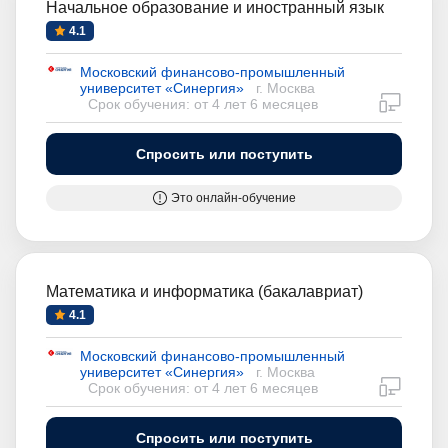
Начальное образование и иностранный язык
4.1
Московский финансово-промышленный
университет «Синергия»
г. Москва
дистан
Срок обучения: от 4 лет 6 месяцев
Спросить или поступить
Это онлайн-обучение
Математика и информатика (бакалавриат)
4.1
Московский финансово-промышленный
университет «Синергия»
г. Москва
дистан
Срок обучения: от 4 лет 6 месяцев
Спросить или поступить