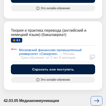
Это онлайн-обучение
Теория и практика перевода (английский и
немецкий языки) (бакалавриат)
4.1
Московский финансово-промышленный
университет «Синергия»
г. Москва
дистан
Срок обучения: от 3 лет 6 месяцев
Спросить или поступить
Это онлайн-обучение
42.03.05 Медиакоммуникации