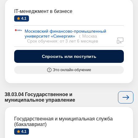
IT-менеджмент в бизнесе
4.1
Московский финансово-промышленный
университет «Синергия»
г. Москва
дистан
Срок обучения: от 3 лет 6 месяцев
Спросить или поступить
Это онлайн-обучение
38.03.04 Государственное и
муниципальное управление
Государственная и муниципальная служба
(бакалавриат)
4.1