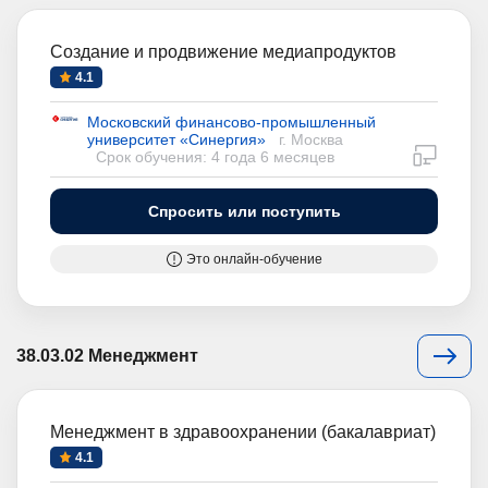
Создание и продвижение медиапродуктов
4.1
Московский финансово-промышленный
университет «Синергия»
г. Москва
дистан
Срок обучения: 4 года 6 месяцев
Спросить или поступить
Это онлайн-обучение
38.03.02 Менеджмент
Менеджмент в здравоохранении (бакалавриат)
4.1