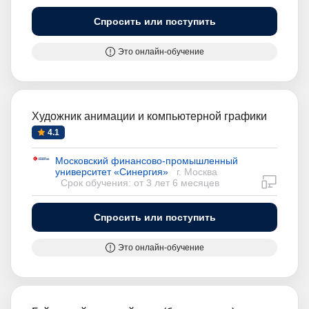
Спросить или поступить
Это онлайн-обучение
Художник анимации и компьютерной графики
4.1
Московский финансово-промышленный
университет «Синергия»
г. Москва
дистан
Срок обучения: от 3 лет 6 месяцев
Спросить или поступить
Это онлайн-обучение