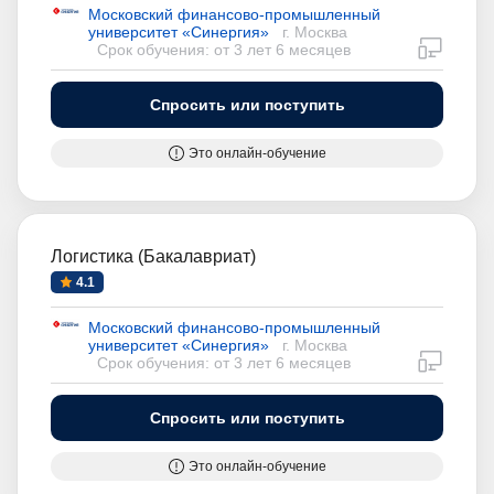
Московский финансово-промышленный
университет «Синергия»
г. Москва
дистан
Срок обучения: от 3 лет 6 месяцев
Спросить или поступить
Это онлайн-обучение
Логистика (Бакалавриат)
4.1
Московский финансово-промышленный
университет «Синергия»
г. Москва
дистан
Срок обучения: от 3 лет 6 месяцев
Спросить или поступить
Это онлайн-обучение