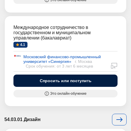
Это онлайн-обучение
Международное сотрудничество в
государственном и муниципальном
управлении (бакалавриат)
4.1
Московский финансово-промышленный
университет «Синергия»
г. Москва
дистан
Срок обучения: от 3 лет 6 месяцев
Спросить или поступить
Это онлайн-обучение
54.03.01 Дизайн