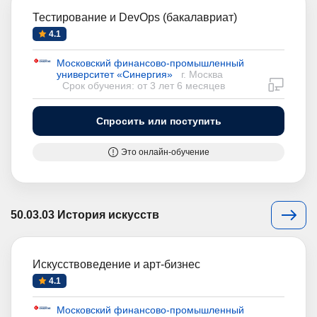
Тестирование и DevOps (бакалавриат)
4.1
Московский финансово-промышленный
университет «Синергия»
г. Москва
дистан
Срок обучения: от 3 лет 6 месяцев
Спросить или поступить
Это онлайн-обучение
50.03.03 История искусств
Искусствоведение и арт-бизнес
4.1
Московский финансово-промышленный