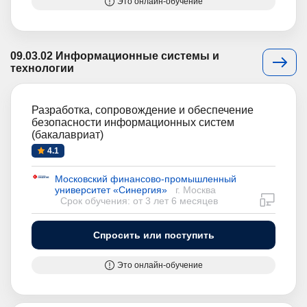
Это онлайн-обучение
09.03.02 Информационные системы и
технологии
Разработка, сопровождение и обеспечение
безопасности информационных систем
(бакалавриат)
4.1
Московский финансово-промышленный
университет «Синергия»
г. Москва
дистан
Срок обучения: от 3 лет 6 месяцев
Спросить или поступить
Это онлайн-обучение