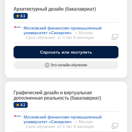
Архитектурный дизайн (бакалавриат)
4.1
Московский финансово-промышленный
университет «Синергия»
г. Москва
дистан
Срок обучения: от 3 лет 6 месяцев
Спросить или поступить
Это онлайн-обучение
Графический дизайн и виртуальная
дополненная реальность (бакалавриат)
4.1
Московский финансово-промышленный
университет «Синергия»
г. Москва
дистан
Срок обучения: от 3 лет 6 месяцев