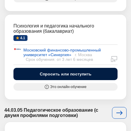
Психология и педагогика начального
образования (бакалавриат)
4.1
Московский финансово-промышленный
университет «Синергия»
г. Москва
дистан
Срок обучения: от 3 лет 6 месяцев
Спросить или поступить
Это онлайн-обучение
44.03.05 Педагогическое образование (с
двумя профилями подготовки)