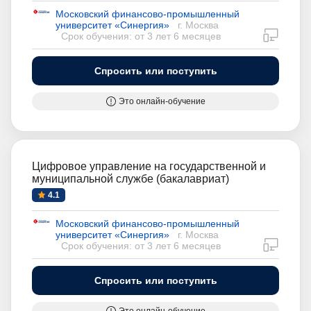
Московский финансово-промышленный
университет «Синергия»
г. Москва
дистан
Срок обучения: от 3 лет 6 месяцев
Спросить или поступить
Это онлайн-обучение
Цифровое управление на государственной и
муниципальной службе (бакалавриат)
4.1
Московский финансово-промышленный
университет «Синергия»
г. Москва
дистан
Срок обучения: от 3 лет 6 месяцев
Спросить или поступить