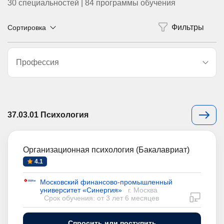
30 специальностей | 84 программы обучения
Сортировка
Профессия
37.03.01 Психология
Организационная психология (Бакалавриат)
4.1
Московский финансово-промышленный
университет «Синергия»
г. Москва
дистан
Срок обучения: от 3 лет 6 месяцев
Спросить или поступить