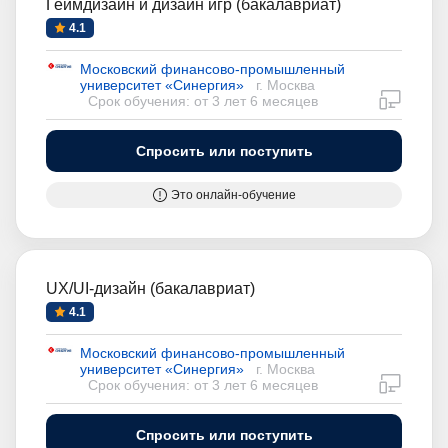
Геймдизайн и дизайн игр (бакалавриат)
4.1
Московский финансово-промышленный
университет «Синергия»
г. Москва
дистан
Срок обучения: от 3 лет 6 месяцев
Спросить или поступить
Это онлайн-обучение
UX/UI-дизайн (бакалавриат)
4.1
Московский финансово-промышленный
университет «Синергия»
г. Москва
дистан
Срок обучения: от 3 лет 6 месяцев
Спросить или поступить