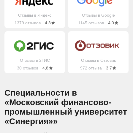
Отзывы в Яндекс
Отзывы в Google
1379 отзывов
4.3
1145 отзывов
4,0
Отзывы в 2ГИС
Отзывы в Отзовик
30 отзывов
4,8
972 отзыва
3,7
Специальности в
«Московский финансово-
промышленный университет
«Синергия»»