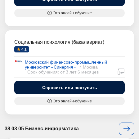
Это онлайн-обучение
Социальная психология (бакалавриат)
4.1
Московский финансово-промышленный
университет «Синергия»
г. Москва
дистан
Срок обучения: от 3 лет 6 месяцев
Спросить или поступить
Это онлайн-обучение
38.03.05 Бизнес-информатика