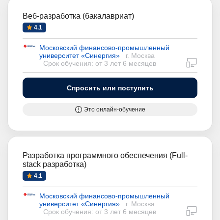
Веб-разработка (бакалавриат)
4.1
Московский финансово-промышленный
университет «Синергия»
г. Москва
дистан
Срок обучения: от 3 лет 6 месяцев
Спросить или поступить
Это онлайн-обучение
Разработка программного обеспечения (Full-
stack разработка)
4.1
Московский финансово-промышленный
университет «Синергия»
г. Москва
дистан
Срок обучения: от 3 лет 6 месяцев