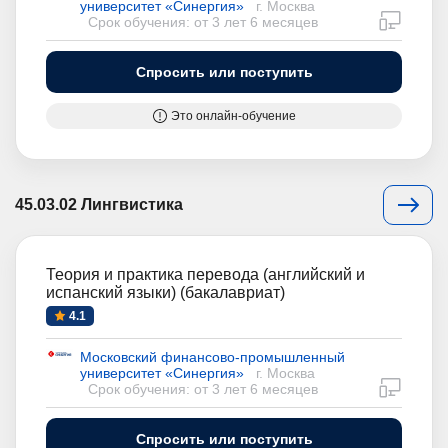
университет «Синергия»
г. Москва
дистан
Срок обучения: от 3 лет 6 месяцев
Спросить или поступить
Это онлайн-обучение
45.03.02 Лингвистика
Теория и практика перевода (английский и
испанский языки) (бакалавриат)
4.1
Московский финансово-промышленный
университет «Синергия»
г. Москва
дистан
Срок обучения: от 3 лет 6 месяцев
Спросить или поступить