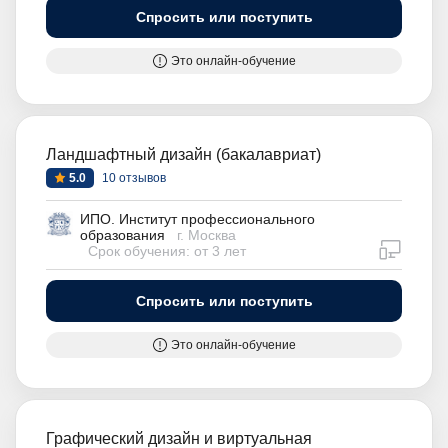
Спросить или поступить
Это онлайн-обучение
Ландшафтный дизайн (бакалавриат)
5.0
10 отзывов
ИПО. Институт профессионального
образования
г. Москва
дистан
Срок обучения: от 3 лет
Спросить или поступить
Это онлайн-обучение
Графический дизайн и виртуальная