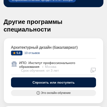
Другие программы
специальности
Архитектурный дизайн (бакалавриат)
5.0
10 отзывов
ИПО. Институт профессионального
образования
г. Москва
дистан
Срок обучения: от 3 лет
Спросить или поступить
Это онлайн-обучение