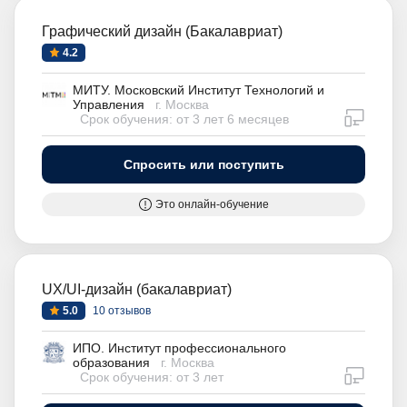
Графический дизайн (Бакалавриат)
4.2
МИТУ. Московский Институт Технологий и
Управления
г. Москва
дистан
Срок обучения: от 3 лет 6 месяцев
Спросить или поступить
Это онлайн-обучение
UX/UI-дизайн (бакалавриат)
5.0
10 отзывов
ИПО. Институт профессионального
образования
г. Москва
дистан
Срок обучения: от 3 лет