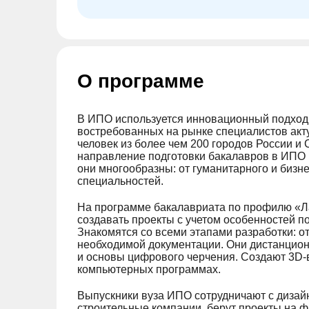
О программе
В ИПО используется инновационный подход. Э
востребованных на рынке специалистов акт
человек из более чем 200 городов России 
направление подготовки бакалавров в ИПО 
они многообразны: от гуманитарного и бизн
специальностей.
На программе бакалавриата по профилю «Л
создавать проекты с учетом особенностей по
Знакомятся со всеми этапами разработки: от
необходимой документации. Они дистанцио
и основы цифрового черчения. Создают 3D-
компьютерных программах.
Выпускники вуза ИПО сотрудничают с дизайн
строительные компании, берут проекты на 