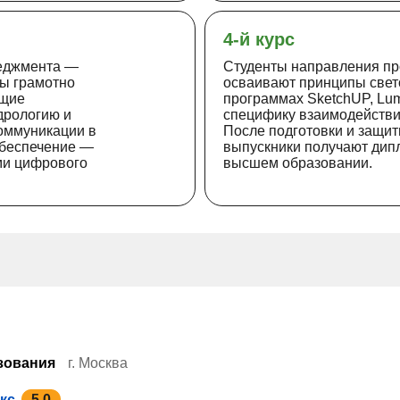
4-й курс
неджмента —
Студенты направления пр
бы грамотно
осваивают принципы свето
ущие
программах SketchUP, Lum
дрологию и
специфику взаимодействи
оммуникации в
После подготовки и защи
беспечение —
выпускники получают дипл
ми цифрового
высшем образовании.
зования
г. Москва
кс
5.0