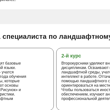
а специалиста по ландшафтном
2-й курс
дят базовые
Второкурсники уделяют 
й языки.
дисциплинам. Осваивают
 учатся
ландшафтной среды, учат
 года обучения
интеллект в работе. Отта
ы, которые
помощью ландшафтного ске
ют основы
ориентироваться на местн
Рисунок»‎ и
Чтобы пользоваться ино
ристики.
обеспечением, изучают ан
шафтным
профессиональной деятел