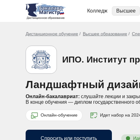
Колледж
Высшее
Дистанционное обучение
Высшее образование
Спе
ИПО. Институт п
Ландшафтный дизайн
Онлайн-бакалавриат:
слушайте лекции и закры
В конце обучения — диплом государственного о
Онлайн-обучение
Идет набор на 2024
Спросить или поступить
Ид