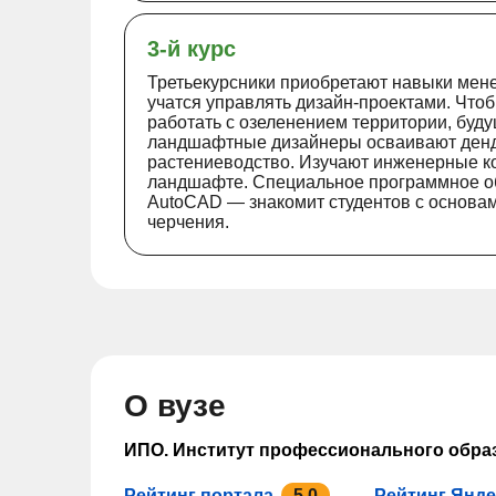
3-й курс
Третьекурсники приобретают навыки ме
учатся управлять дизайн-проектами. Что
работать с озеленением территории, буд
ландшафтные дизайнеры осваивают ден
растениеводство. Изучают инженерные к
ландшафте. Специальное программное о
AutoCAD — знакомит студентов с основа
черчения.
О вузе
ИПО. Институт профессионального обра
Рейтинг портала
5.0
Рейтинг Янде