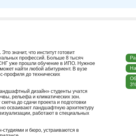
то значит, что институт готовит
уальных профессий. Больше 8 тысяч
Ра
и СНГ уже прошли обучение в ИПО. Нужное
На
может найти любой абитуриент. В вузе
ес-профиля до технических
Об
3%
андшафтный дизайн» студенты учатся
чвы, рельефа и климатических зон.
 скетча до сдачи проекта и подготовки
нно осваивают ландшафтную архитектуру
визуализации, работают в специальных
-студиями и бюро, устраиваются в
фрилансе.