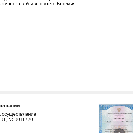
ажировка в Университете Богемия
сновании
а осуществление
Л01, № 0011720