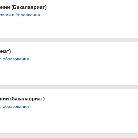
нии (Бакалавриат)
логий и Управления
иат)
о образования
ии (бакалавриат)
о образования