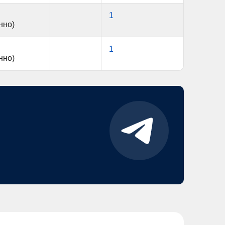
1
нно)
1
нно)