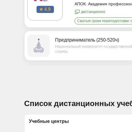
АПОК. Академия профессион
4.9
дистанционно
Сжатые сроки переподготовки: о
Предприниматель (250-520ч)
Национальный университет государственно
службы
Список дистанционных уче
Учебные центры