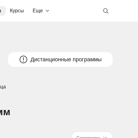
а
Курсы
Еще
Дистанционные программы
зца
мм
Сортировка