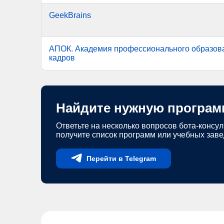
GeekBrains
АПОК. Академия профессионального образов
кадров
Найдите нужную програм
Ответьте на несколько вопросов бота-консул
получите список программ или учебных зав
Перейти в Telegram