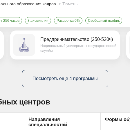
ального образования кадров
г. Тюмень
т 256 часов
8 дисциплин
Рассрочка 0%
Свободный график
Предпринимательство (250-520ч)
й
Национальный университет государственной
службы
Посмотреть еще 4 программы
бных центров
Направления
Формы об
специальностей