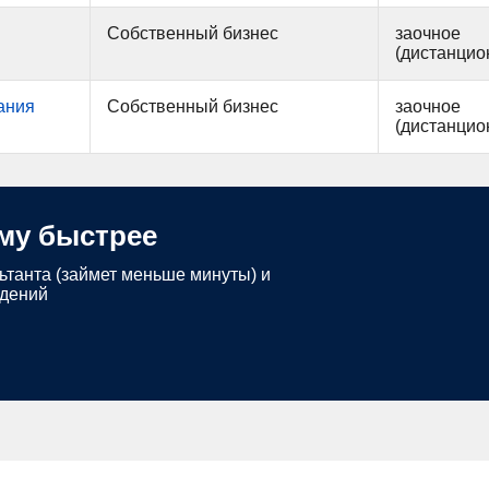
Собственный бизнес
заочное
(дистанцио
ания
Собственный бизнес
заочное
(дистанцио
му быстрее
ьтанта (займет меньше минуты) и
едений