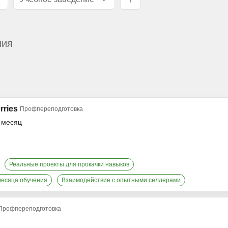
ния
rries
Профпереподготовка
в месяц
Реальные проекты для прокачки навыков
месяца обучения
Взаимодействие с опытными селлерами
Профпереподготовка