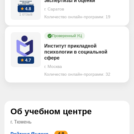
экспертизы и оценки
4.8
г. Саратов
1 отзыв
Количество онлайн-программ:
19
Проверенный УЦ
Институт прикладной
психологии в социальной
сфере
4.7
г. Москва
Количество онлайн-программ:
32
Об учебном центре
г. Тюмень