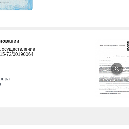
сновании
а осуществление
215-72/00190064
зора
)