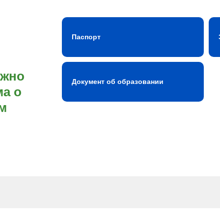
Паспорт
ожно
Документ об образовании
а о
м