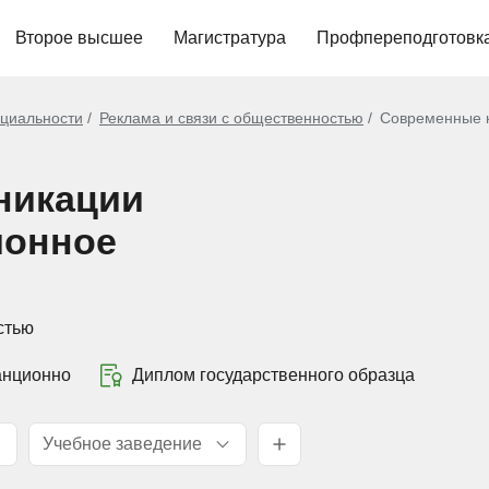
Второе высшее
Магистратура
Профпереподготовк
циальности
Реклама и связи с общественностью
Современные 
никации
ионное
стью
анционно
Диплом государственного образца
Учебное заведение