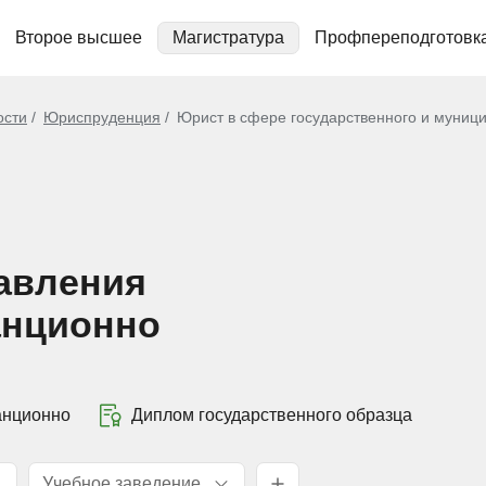
Второе высшее
Магистратура
Профпереподготовк
ости
Юриспруденция
Юрист в сфере государственного и муниц
авления
анционно
анционно
Диплом государственного образца
Учебное заведение