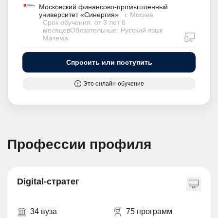
Московский финансово-промышленный
университет «Синергия»
г. Москва
Срок обучения: от 3 лет 6
месяцевОбязательные: Русский язык
дистан
Матема
Спросить или поступить
Это онлайн-обучение
Профессии профиля
Digital-стратег
34 вуза
75 программ