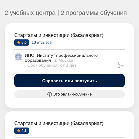
2 учебных центра | 2 программы обучения
Стартапы и инвестиции (бакалавриат)
5.0
10 отзывов
ИПО. Институт профессионального
образования
г. Москва
дистан
Срок обучения: от 3 лет
Спросить или поступить
Это онлайн-обучение
Стартапы и инвестиции (бакалавриат)
4.1