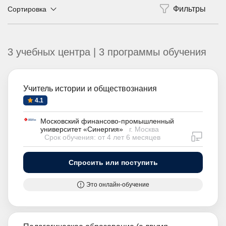
Сортировка
3 учебных центра | 3 программы обучения
Учитель истории и обществознания
4.1
Московский финансово-промышленный
университет «Синергия»
г. Москва
дистан
Срок обучения: от 4 лет 6 месяцев
Спросить или поступить
Это онлайн-обучение