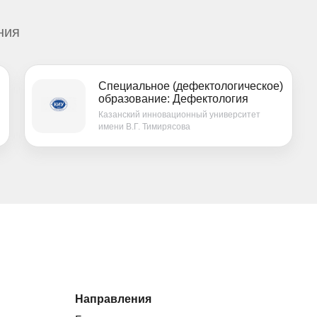
ния
Специальное (дефектологическое)
образование: Дефектология
Казанский инновационный университет
имени В.Г. Тимирясова
Направления