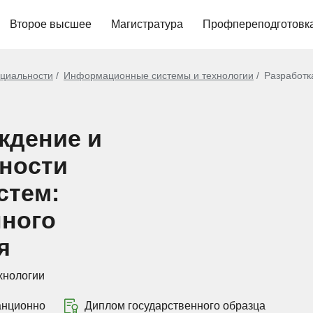
Второе высшее
Магистратура
Профпереподготовк
циальности
Информационные системы и технологии
Разработк
ждение и
сности
стем:
ного
я
хнологии
анционно
Диплом государственного образца