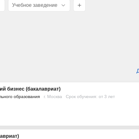
Учебное заведение
й бизнес (бакалавриат)
льного образования
г. Москва
Срок обучения: от 3 лет
авриат)