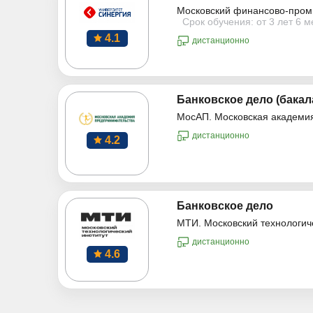
Московский финансово-пром
Срок обучения: от 3 лет 6 
4.1
дистанционно
Банковское дело (бакал
МосАП. Московская академи
дистанционно
4.2
Банковское дело
МТИ. Московский технологич
дистанционно
4.6