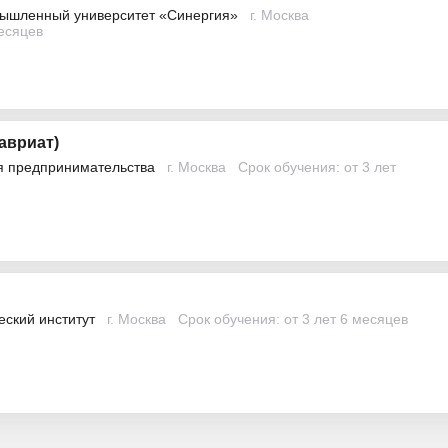
ышленный университет «Синергия»
г. Москва
месяцев
авриат)
я предпринимательства
г. Москва
Срок обучения: от 3 лет
еский институт
г. Москва
Срок обучения: от 3 лет 6 месяцев