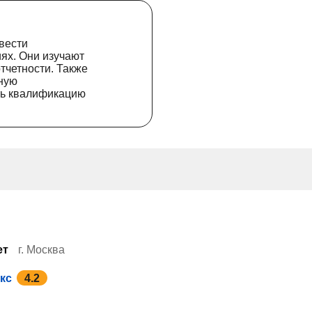
 вести
иях. Они изучают
четности. Также
ную
ть квалификацию
ет
г. Москва
кс
4.2