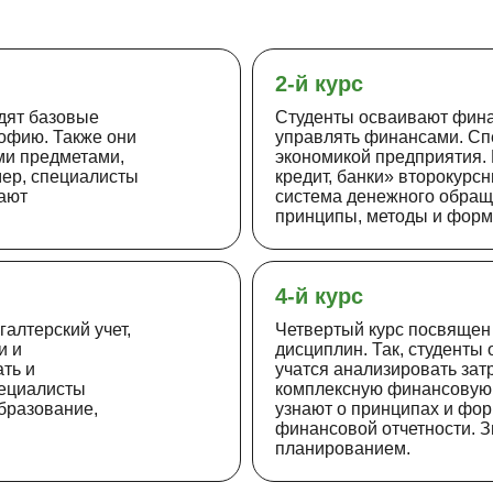
2-й курс
дят базовые
Студенты осваивают фина
офию. Также они
управлять финансами. Сп
ми предметами,
экономикой предприятия. 
мер, специалисты
кредит, банки» второкурсн
вают
система денежного обращ
принципы, методы и форм
4-й курс
галтерский учет,
Четвертый курс посвящен
и и
дисциплин. Так, студенты
ть и
учатся анализировать зат
пециалисты
комплексную финансовую 
бразование,
узнают о принципах и фор
финансовой отчетности. 
планированием.