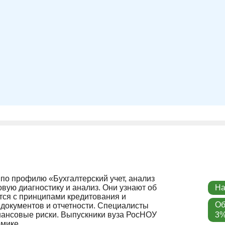
по профилю «Бухгалтерский учет, анализ
вую диагностику и анализ. Они узнают об
На
тся с принципами кредитования и
Об
документов и отчетности. Специалисты
инансовые риски. Выпускники вуза РосНОУ
3%
омике.