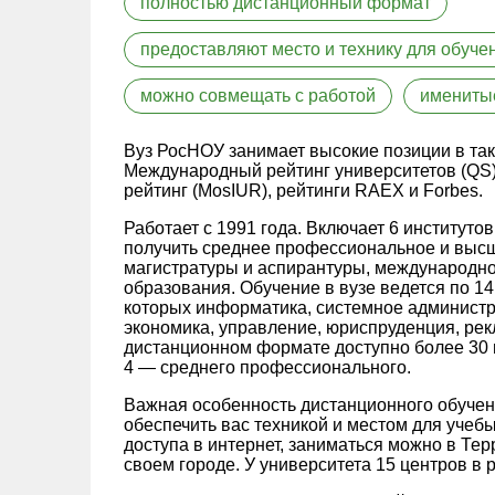
полностью дистанционный формат
предоставляют место и технику для обуче
можно совмещать с работой
имениты
Вуз РосНОУ занимает высокие позиции в так
Международный рейтинг университетов (QS
рейтинг (MosIUR), рейтинги RAEX и Forbes.
Работает с 1991 года. Включает 6 институто
получить среднее профессиональное и выс
магистратуры и аспирантуры, международно
образования. Обучение в вузе ведется по 1
которых информатика, системное администр
экономика, управление, юриспруденция, рекл
дистанционном формате доступно более 30
4 — среднего профессионального.
Важная особенность дистанционного обучени
обеспечить вас техникой и местом для учебы
доступа в интернет, заниматься можно в Те
своем городе. У университета 15 центров в 