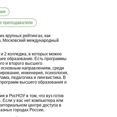
ния
е преподаватели
их крупных рейтингах, как
), Московский международный
в и 2 колледжа, в которых можно
шее образование. Есть программы
го и второго высшего
4 основным направлениям, среди
ирование, инженерия, психология,
ама, педагогика и лингвистика. В
 программ высшего образования и
я в РосНОУ в том, что вуз готов
. Если у вас нет компьютера или
рриториальном центре доступа в
разных городах России.