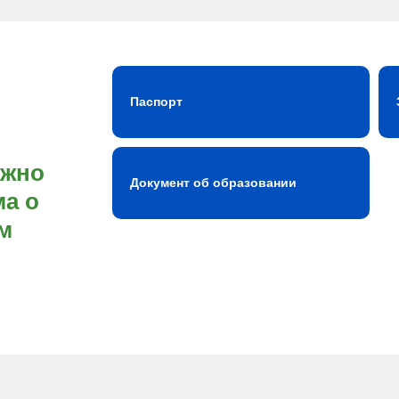
Паспорт
ожно
Документ об образовании
а о
м