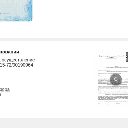
сновании
а осуществление
215-72/00190064
зора
)