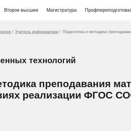
Второе высшее
Магистратура
Профпереподготовк
ология
Учитель информатики
Педагогика и методика преподава
енных технологий
методика преподавания ма
иях реализации ФГОС СОО 