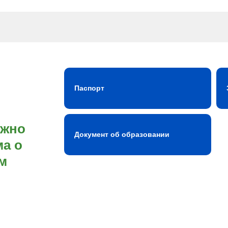
Паспорт
ожно
Документ об образовании
а о
м