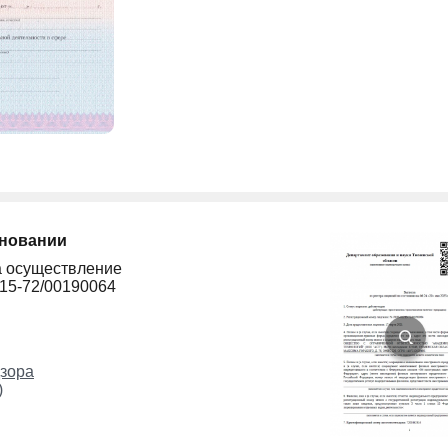
сновании
а осуществление
215-72/00190064
зора
)