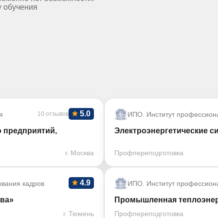
у обучения
5.0
я
10 отзывов
ИПО. Институт профессион
 предприятий,
Электроэнергетические си
г. Москва
Профпереподготовка
4.9
ования кадров
ИПО. Институт профессион
тва»
Промышленная теплоэнерг
г. Тюмень
Профпереподготовка