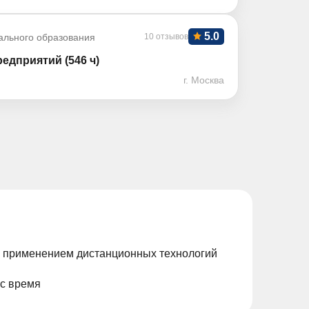
5.0
ального образования
10 отзывов
едприятий (546 ч)
г. Москва
с применением дистанционных технологий
ас время