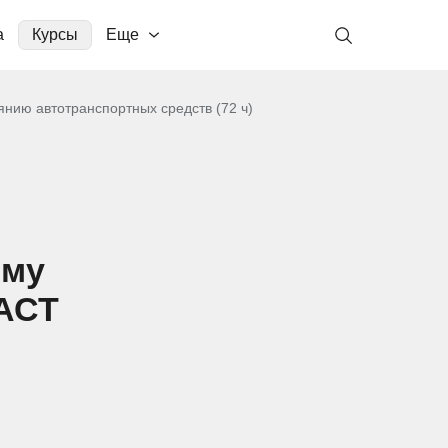
а
Курсы
Еще
нию автотранспортных средств (72 ч)
ому
 АСТ