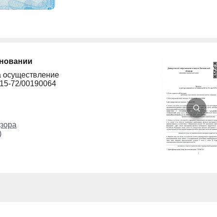
сновании
а осуществление
215-72/00190064
зора
)