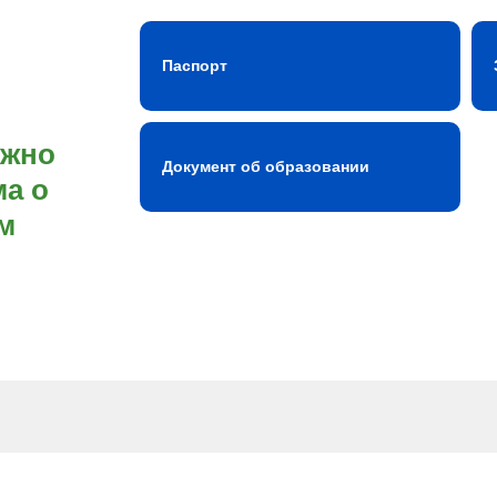
Паспорт
ожно
Документ об образовании
а о
м