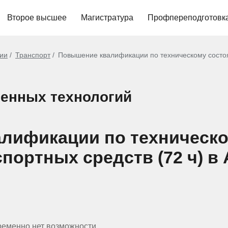
Второе высшее
Магистратура
Профпереподготовк
гии
Транспорт
Повышение квалификации по техническому состоя
енных технологий
алификации по техническ
портных средств (72 ч) в
ременно нет возможности.