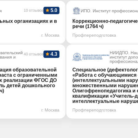
5.0
я
10 отзывов
ИПО. Институт профессион
ьных организациях и в
Коррекционно-педагогиче
речи (1764 ч)
г. Москва
Профпереподготовка
вательский
НИИДПО. Нац
4.3
40 отзывов
ования и
институт доп
профессиона
зация образовательной
Специальное (дефектолог
раста с ограниченными
«Работа с обучающимися 
ях реализации ФГОС ДО
(интеллектуальными нару
ль детей дошкольного
множественными нарушен
ч)
Олигофренопедагогика и
квалификации «Учитель-д
интеллектуальные нарушен
г. Москва
Профпереподготовка