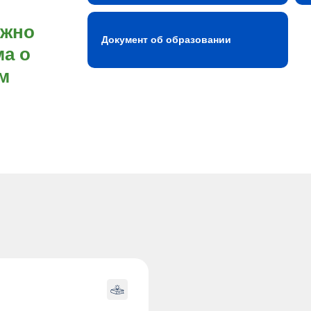
ожно
Документ об образовании
а о
м