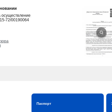
сновании
а осуществление
215-72/00190064
зора
)
Паспорт