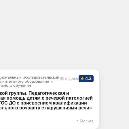
иональный исследовательский
4.3
40 отзывов
олнительного образования и
льного обучения
кой группы. Педагогическая и
я помощь детям с речевой патологией
ГОС ДО с присвоением квалификации
ольного возраста с нарушениями речи»
г. Москва