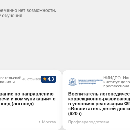
ременно нет возможности.
у обучения
вательский
НИИДПО. Нац
4.3
40 отзывов
ования и
институт доп
профессиона
ование по направлению
Воспитатель логопедичес
речи и коммуникации» с
коррекционно-развивающа
пед (логопед)
в условиях реализации Ф
«Воспитатель детей дошк
(620ч)
г. Москва
Профпереподготовка