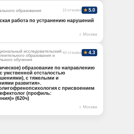
5.0
ального образования
10 отзывов
ская работа по устранению нарушений
г. Москва
иональный исследовательский
4.3
40 отзывов
олнительного образования и
льного обучения
ическое) образование по направлению
с умственной отсталостью
шениями), с тяжелыми и
иями развития».
 олигофренопсихология с присвоением
ефектолог (профиль:
ия)» (620ч)
г. Москва