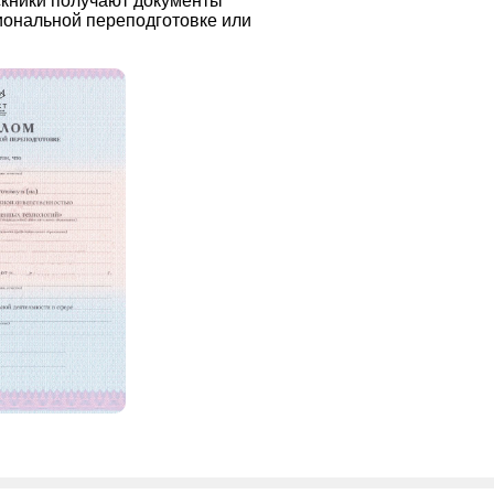
скники получают документы
иональной переподготовке или