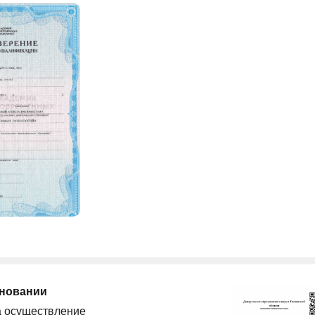
сновании
а осуществление