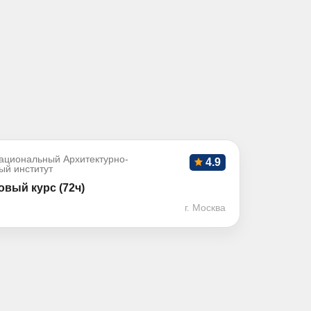
ациональный Архитектурно-
4.9
ый институт
вый курс (72ч)
г. Москва