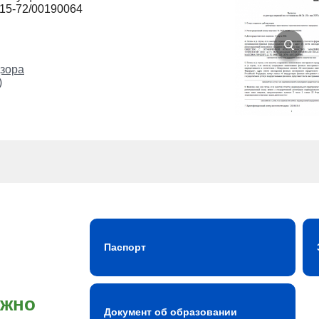
215-72/00190064
зора
)
Паспорт
ожно
Документ об образовании