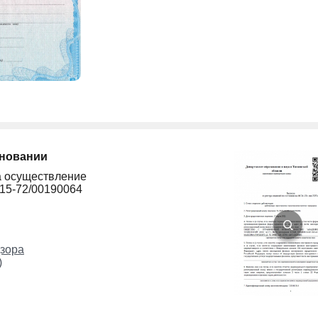
сновании
а осуществление
215-72/00190064
зора
)