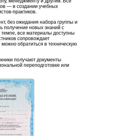
лу, менеджменту и другим. Все
тов — в создании учебных
стов-практиков.
нт, без ожидания набора группы и
ь получение новых знаний с
м темпе, все материалы доступны
астников сопровождает
 можно обратиться в техническую
скники получают документы
иональной переподготовке или