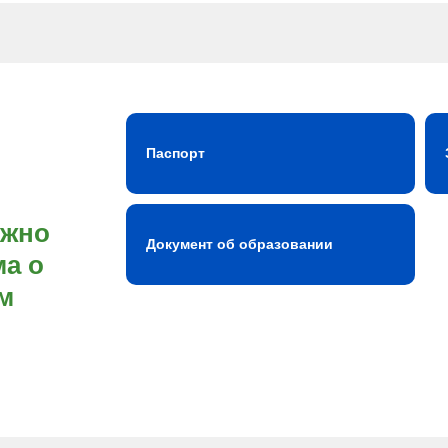
Паспорт
ожно
Документ об образовании
а о
м