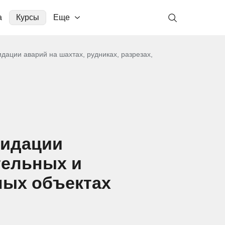
а
Курсы
Еще
дации аварий на шахтах, рудниках, разрезах,
видации
ительных и
ных объектах