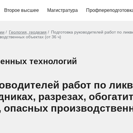
Второе высшее
Магистратура
Профпереподготовк
гии
Геология, геодезия
Подготовка руководителей работ по ликви
одственных объектах (от 36 ч)
енных технологий
ководителей работ по лик
дниках, разрезах, обогат
, опасных производствен