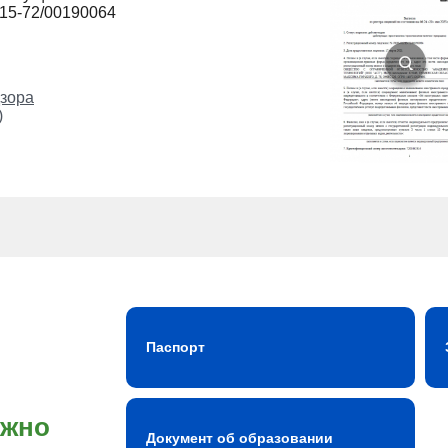
215-72/00190064
зора
)
Паспорт
ожно
Документ об образовании