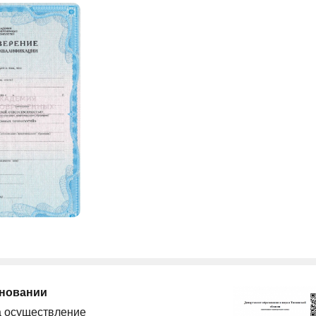
сновании
а осуществление