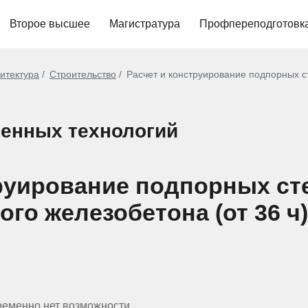
Второе высшее
Магистратура
Профпереподготовк
хитектура
Строительство
Расчет и конструирование подпорных ст
енных технологий
труирование подпорных ст
го железобетона (от 36 ч)
ременно нет возможности.