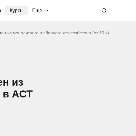
а
Курсы
Еще
ен из монолитного и сборного железобетона (от 36 ч)
ен из
 в АСТ