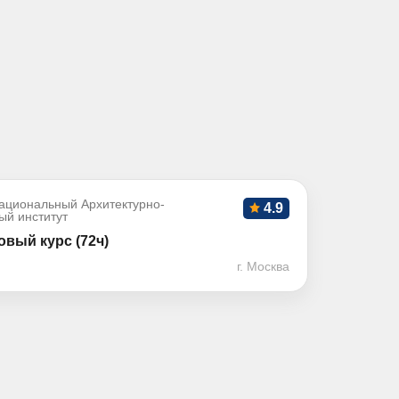
ациональный Архитектурно-
4.9
ый институт
вый курс (72ч)
г. Москва