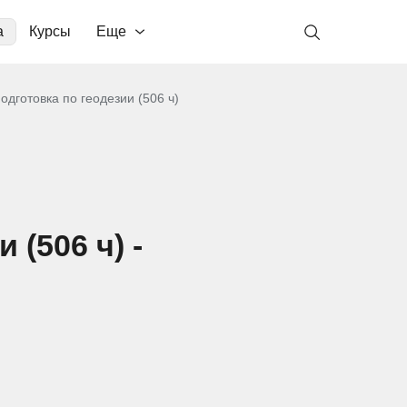
а
Курсы
Еще
дготовка по геодезии (506 ч)
(506 ч) -