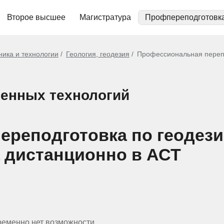
Второе высшее
Магистратура
Профпереподготовк
ника и технологии
Геология, геодезия
Профессиональная перепо
енных технологий
реподготовка по геодезии 
 дистанционно в АСТ
ременно нет возможности.