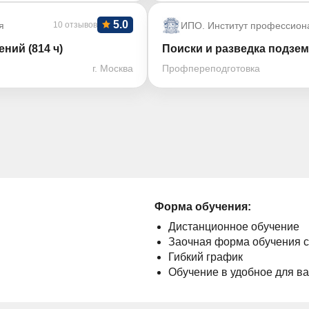
5.0
я
10 отзывов
ИПО. Институт профессион
ний (814 ч)
Поиски и разведка подзем
г. Москва
Профпереподготовка
Форма обучения:
Дистанционное обучение
Заочная форма обучения 
Гибкий график
Обучение в удобное для в