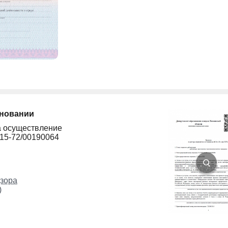
сновании
а осуществление
215-72/00190064
зора
)