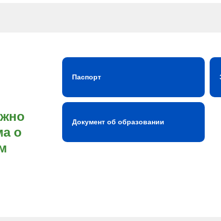
Паспорт
ожно
Документ об образовании
а о
м