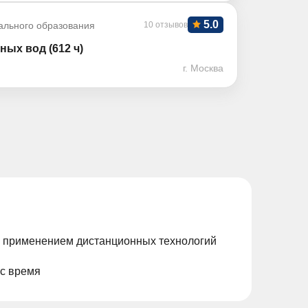
5.0
ального образования
10 отзывов
ных вод (612 ч)
г. Москва
с применением дистанционных технологий
ас время